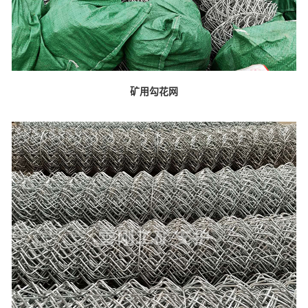
矿用勾花网