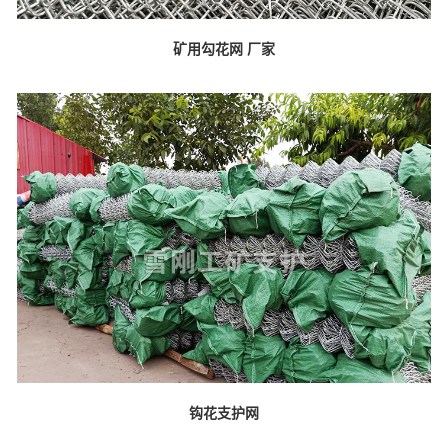
矿用勾花网 厂家
钩花支护网